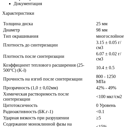
Документация
Характеристики
Толщина диска
25 мм
Диаметр
98 мм
Тип окрашивания
многослойное
3.15 ± 0.05 г/
Плотность до синтеризации
см3
6.07 ± 0.02 г/
Плотность после синтеризации
см3
Коэффициент теплового расширения (25-
10.4 ± 0.5
500°C) (K-l)
800 - 1250
Прочность на изгиб после синтеризации
МПа
Прозрачность (1,0 ± 0,02мм)
42% - 49%
Химическая растворимость после
<100 мкг/см2
синтеризации
Цитотоксичность
0 Уровень
Радиоактивность (БК.г-1)
<0.1
Ударная вязкость при разрушении
≥5
Содержание моноклинной фазы на
<15%