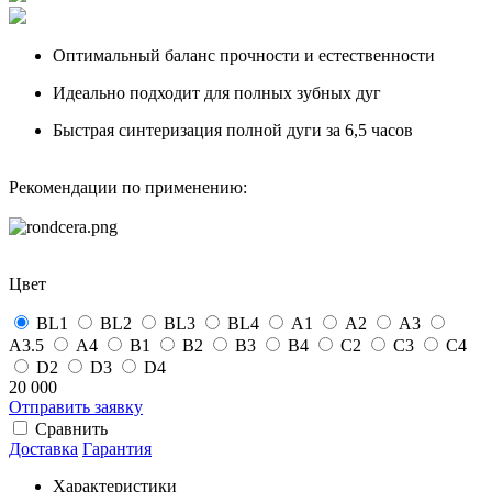
Оптимальный баланс прочности и естественности
Идеально подходит для полных зубных дуг
Быстрая синтеризация полной дуги за 6,5 часов
Рекомендации по применению:
Цвет
BL1
BL2
BL3
BL4
А1
А2
А3
А3.5
А4
B1
B2
B3
B4
С2
С3
С4
D2
D3
D4
20 000
Отправить заявку
Сравнить
Доставка
Гарантия
Характеристики