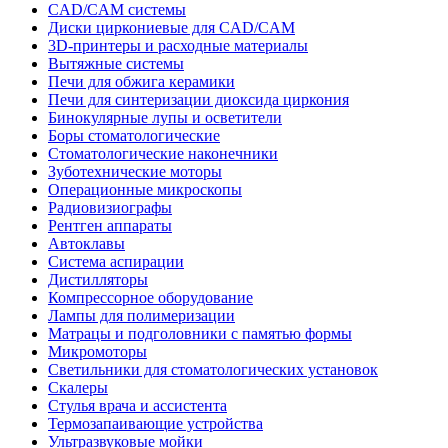
CAD/CAM системы
Диски циркониевые для CAD/CAM
3D-принтеры и расходные материалы
Вытяжные системы
Печи для обжига керамики
Печи для синтеризации диоксида циркония
Бинокулярные лупы и осветители
Боры стоматологические
Стоматологические наконечники
Зуботехнические моторы
Операционные микроскопы
Радиовизиографы
Рентген аппараты
Автоклавы
Система аспирации
Дистилляторы
Компрессорное оборудование
Лампы для полимеризации
Матрацы и подголовники с памятью формы
Микромоторы
Светильники для стоматологических установок
Скалеры
Стулья врача и ассистента
Термозапаивающие устройства
Ультразвуковые мойки