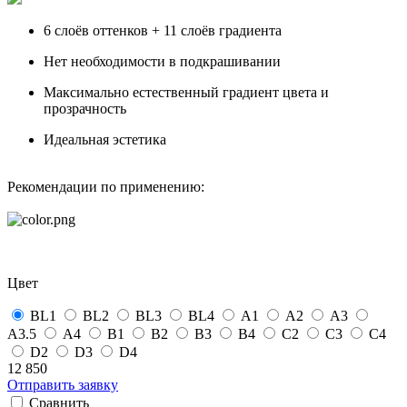
6 слоёв оттенков + 11 слоёв градиента
Нет необходимости в подкрашивании
Максимально естественный градиент цвета и
прозрачность
Идеальная эстетика
Рекомендации по применению:
Цвет
BL1
BL2
BL3
BL4
А1
А2
А3
А3.5
А4
B1
B2
B3
B4
С2
С3
С4
D2
D3
D4
12 850
Отправить заявку
Сравнить