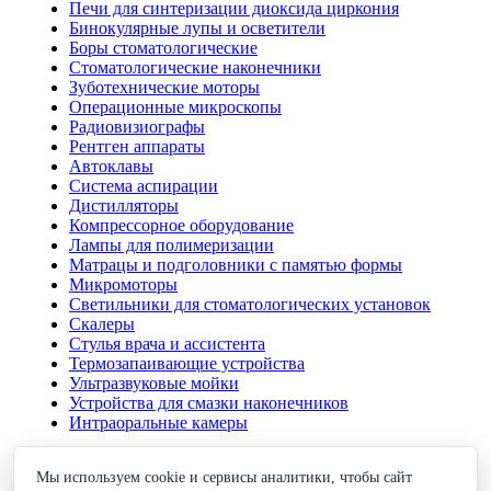
Печи для синтеризации диоксида циркония
Бинокулярные лупы и осветители
Боры стоматологические
Стоматологические наконечники
Зуботехнические моторы
Операционные микроскопы
Радиовизиографы
Рентген аппараты
Автоклавы
Система аспирации
Дистилляторы
Компрессорное оборудование
Лампы для полимеризации
Матрацы и подголовники с памятью формы
Микромоторы
Светильники для стоматологических установок
Скалеры
Стулья врача и ассистента
Термозапаивающие устройства
Ультразвуковые мойки
Устройства для смазки наконечников
Интраоральные камеры
Свяжитесь с нами
Мы используем cookie и сервисы аналитики, чтобы сайт