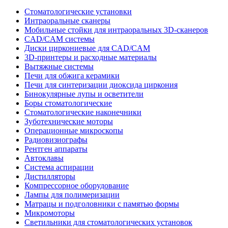
Стоматологические установки
Интраоральные сканеры
Мобильные стойки для интраоральных 3D-сканеров
CAD/CAM системы
Диски циркониевые для CAD/CAM
3D-принтеры и расходные материалы
Вытяжные системы
Печи для обжига керамики
Печи для синтеризации диоксида циркония
Бинокулярные лупы и осветители
Боры стоматологические
Стоматологические наконечники
Зуботехнические моторы
Операционные микроскопы
Радиовизиографы
Рентген аппараты
Автоклавы
Система аспирации
Дистилляторы
Компрессорное оборудование
Лампы для полимеризации
Матрацы и подголовники с памятью формы
Микромоторы
Светильники для стоматологических установок