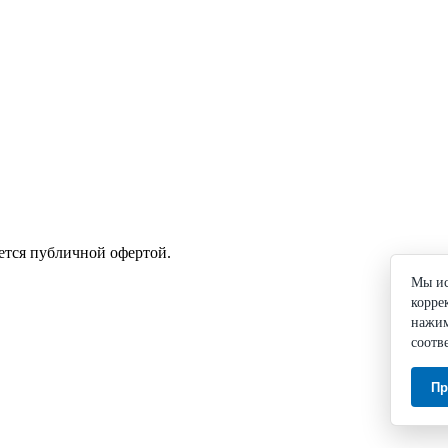
ется публичной офертой.
Мы ис
корре
нажим
соотв
Пр