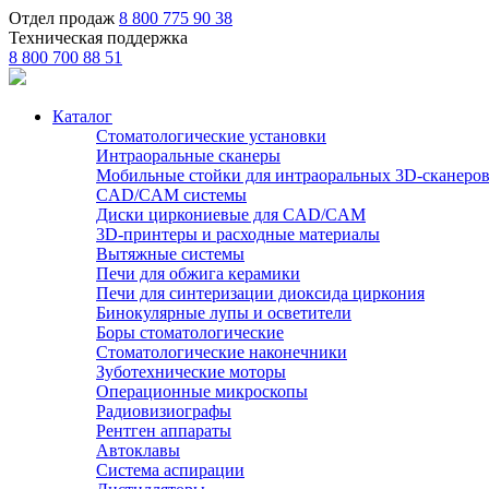
Отдел продаж
8 800 775 90 38
Техническая поддержка
8 800 700 88 51
Каталог
Стоматологические установки
Интраоральные сканеры
Мобильные стойки для интраоральных 3D-сканеро
CAD/CAM системы
Диски циркониевые для CAD/CAM
3D-принтеры и расходные материалы
Вытяжные системы
Печи для обжига керамики
Печи для синтеризации диоксида циркония
Бинокулярные лупы и осветители
Боры стоматологические
Стоматологические наконечники
Зуботехнические моторы
Операционные микроскопы
Радиовизиографы
Рентген аппараты
Автоклавы
Система аспирации