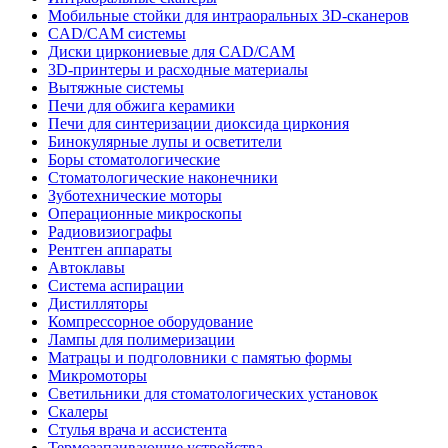
Мобильные стойки для интраоральных 3D-сканеров
CAD/CAM системы
Диски циркониевые для CAD/CAM
3D-принтеры и расходные материалы
Вытяжные системы
Печи для обжига керамики
Печи для синтеризации диоксида циркония
Бинокулярные лупы и осветители
Боры стоматологические
Стоматологические наконечники
Зуботехнические моторы
Операционные микроскопы
Радиовизиографы
Рентген аппараты
Автоклавы
Система аспирации
Дистилляторы
Компрессорное оборудование
Лампы для полимеризации
Матрацы и подголовники с памятью формы
Микромоторы
Светильники для стоматологических установок
Скалеры
Стулья врача и ассистента
Термозапаивающие устройства