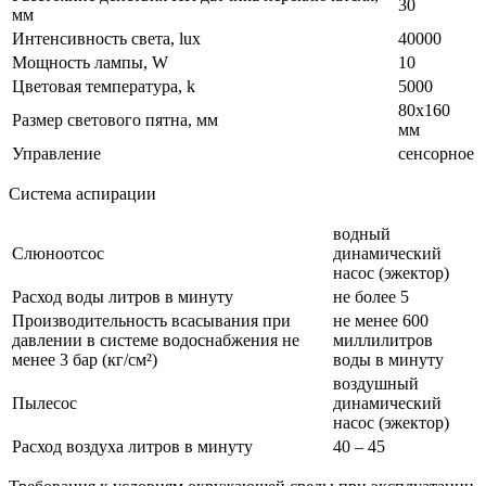
30
мм
Интенсивность света, lux
40000
Мощность лампы, W
10
Цветовая температура, k
5000
80x160
Размер светового пятна, мм
мм
Управление
сенсорное
Система аспирации
водный
Слюноотсос
динамический
насос (эжектор)
Расход воды литров в минуту
не более 5
Производительность всасывания при
не менее 600
давлении в системе водоснабжения не
миллилитров
менее 3 бар (кг/см²)
воды в минуту
воздушный
Пылесос
динамический
насос (эжектор)
Расход воздуха литров в минуту
40 – 45