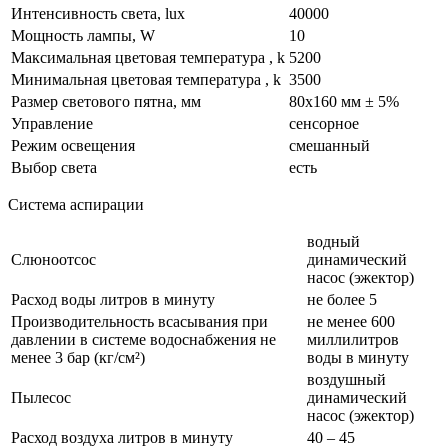
Интенсивность света, lux
40000
Мощность лампы, W
10
Максимальная цветовая температура , k
5200
Минимальная цветовая температура , k
3500
Размер светового пятна, мм
80x160 мм ± 5%
Управление
сенсорное
Режим освещения
смешанный
Выбор света
есть
Система аспирации
водный
Слюноотсос
динамический
насос (эжектор)
Расход воды литров в минуту
не более 5
Производительность всасывания при
не менее 600
давлении в системе водоснабжения не
миллилитров
менее 3 бар (кг/см²)
воды в минуту
воздушный
Пылесос
динамический
насос (эжектор)
Расход воздуха литров в минуту
40 – 45