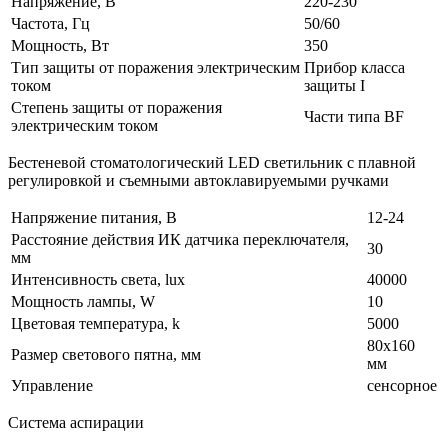
Напряжение, В
220-230
Частота, Гц
50/60
Мощность, Вт
350
Тип защиты от поражения электрическим
Прибор класса
током
защиты I
Степень защиты от поражения
Части типа BF
электрическим током
Бестеневой стоматологический LED светильник с плавной
регулировкой и съемными автоклавируемыми ручками
Напряжение питания, В
12-24
Расстояние действия ИК датчика переключателя,
30
мм
Интенсивность света, lux
40000
Мощность лампы, W
10
Цветовая температура, k
5000
80x160
Размер светового пятна, мм
мм
Управление
сенсорное
Система аспирации