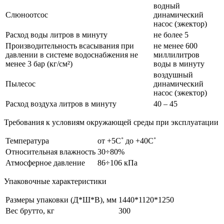
водный
Слюноотсос
динамический
насос (эжектор)
Расход воды литров в минуту
не более 5
Производительность всасывания при
не менее 600
давлении в системе водоснабжения не
миллилитров
менее 3 бар (кг/см²)
воды в минуту
воздушный
Пылесос
динамический
насос (эжектор)
Расход воздуха литров в минуту
40 – 45
Требования к условиям окружающей среды при эксплуатации
Температура
от +5С˚ до +40С˚
Относительная влажность
30÷80%
Атмосферное давление
86÷106 кПа
Упаковочные характеристики
Размеры упаковки (Д*Ш*В), мм
1440*1120*1250
Вес брутто, кг
300