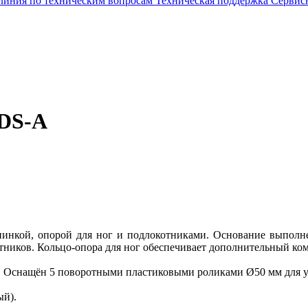
 линия по техническим вопросам
Техническая поддержка
Сервис
MDS-A
инкой, опорой для ног и подлокотниками. Основание выполнен
ников. Кольцо-опора для ног обеспечивает дополнительный ком
и. Оснащён 5 поворотными пластиковыми роликами Ø50 мм для 
ый).