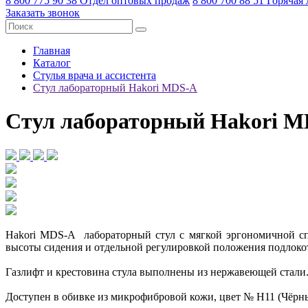
8 800 775 90 38
Отдел оптовых продаж
8 800 700 88 51
Горячая
Заказать звонок
Главная
Каталог
Стулья врача и ассистента
Стул лабораторный Hakori MDS-A
Стул лабораторный Hakori 
Hakori MDS-A лабораторный стул с мягкой эргономичной сп
высоты сидения и отдельной регулировкой положения подлокот
Газлифт и крестовина стула выполнены из нержавеющей стал
Доступен в обивке из микрофибровой кожи, цвет № H11 (Чёрн