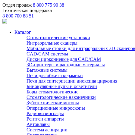
Отдел продаж
8 800 775 90 38
Техническая поддержка
8 800 700 88 51
Каталог
Стоматологические установки
Интраоральные сканеры
Мобильные стойки для интраоральных 3D-сканеро
CAD/CAM системы
Диски циркониевые для CAD/CAM
3D-принтеры и расходные материалы
Вытяжные системы
Печи для обжига керамики
Печи для синтеризации диоксида циркония
Бинокулярные лупы и осветители
Боры стоматологические
Стоматологические наконечники
Зуботехнические моторы
Операционные микроскопы
Радиовизиографы
Рентген аппараты
Автоклавы
Система аспирации