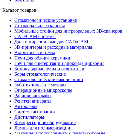
Каталог товаров
Стоматологические установки
Интраоральные сканеры
Мобильные стойки для интраоральных 3D-сканеров
CAD/CAM системы
Диски циркониевые для CAD/CAM
3D-принтеры и расходные материалы
Вытяжные системы
Печи для обжига керамики
Печи для синтеризации диоксида циркония
Бинокулярные лупы и осветители
Боры стоматологические
Стоматологические наконечники
Зуботехнические моторы
Операционные микроскопы
Радиовизиографы
Рентген аппараты
Автоклавы
Система аспирации
Дистилляторы
Компрессорное оборудование
Лампы для полимеризации
Матрацы и подголовники с памятью формы