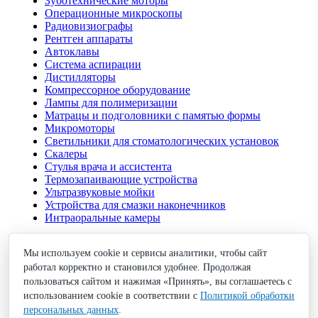
Зуботехнические моторы
Операционные микроскопы
Радиовизиографы
Рентген аппараты
Автоклавы
Система аспирации
Дистилляторы
Компрессорное оборудование
Лампы для полимеризации
Матрацы и подголовники с памятью формы
Микромоторы
Светильники для стоматологических установок
Скалеры
Стулья врача и ассистента
Термозапаивающие устройства
Ультразвуковые мойки
Устройства для смазки наконечников
Интраоральные камеры
Свяжитесь с нами
Мы используем cookie и сервисы аналитики, чтобы сайт
Отдел продаж
8 800 775 90 38
работал корректно и становился удобнее. Продолжая
Техническая поддержка
8 800 700 88 51
пользоваться сайтом и нажимая «Принять», вы соглашаетесь с
sales@anhel.ru
использованием cookie в соответствии с
Политикой обработки
г. Саратов, ул. Октябрьская 40/40
персональных данных
.